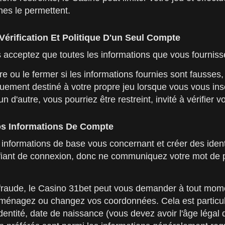
rnes le permettent.
Vérification Et Politique D'un Seul Compte
cceptez que toutes les informations que vous fournisse
re ou le fermer si les informations fournies sont fausses
quement destiné à votre propre jeu lorsque vous vous in
un d'autre, vous pourriez être restreint, invité à vérifier
os Informations De Compte
es informations de base vous concernant et créer des iden
ifiant de connexion, donc ne communiquez votre mot de 
i-fraude, le Casino 31bet peut vous demander à tout mome
s déménagez ou changez vos coordonnées. Cela est particul
dentité, date de naissance (vous devez avoir l'âge légal