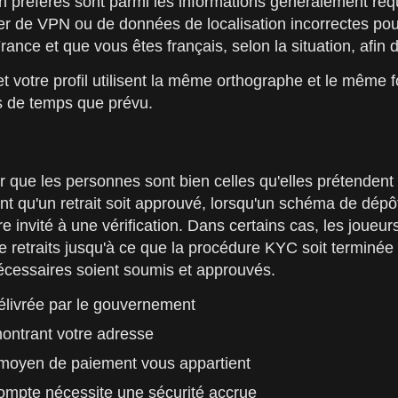
n préférés sont parmi les informations généralement requi
er de VPN ou de données de localisation incorrectes pour c
ce et que vous êtes français, selon la situation, afin de
votre profil utilisent la même orthographe et le même 
us de temps que prévu.
r que les personnes sont bien celles qu'elles prétendent 
t qu'un retrait soit approuvé, lorsqu'un schéma de dépôt
invité à une vérification. Dans certains cas, les joueurs
 de retraits jusqu'à ce que la procédure KYC soit terminé
nécessaires soient soumis et approuvés.
élivrée par le gouvernement
montrant votre adresse
moyen de paiement vous appartient
 compte nécessite une sécurité accrue