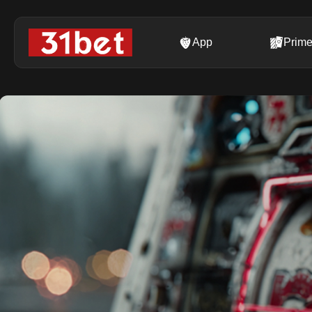
App
Prim