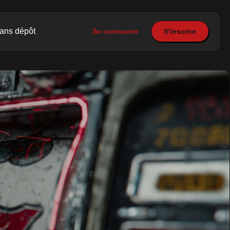
ans dépôt
Se connecter
S'inscrire