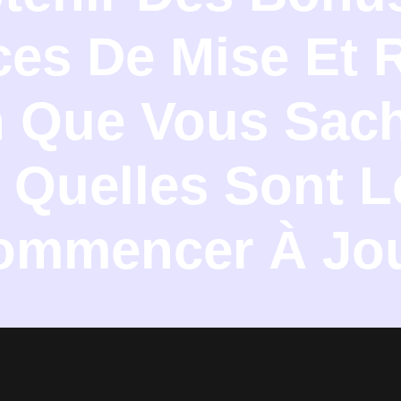
es De Mise Et R
n Que Vous Sac
 Quelles Sont L
ommencer À Jo