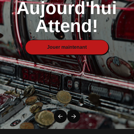
Aujourd'hui
Attend!
Jouer maintenant