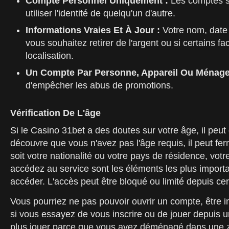
Compte Personnel Uniquement :
Les comptes so
utiliser l'identité de quelqu'un d'autre.
Informations Vraies Et À Jour :
Votre nom, date d
vous souhaitez retirer de l'argent ou si certains f
localisation.
Un Compte Par Personne, Appareil Ou Ménage
d'empêcher les abus de promotions.
Vérification De L'âge
Si le Casino 31bet a des doutes sur votre âge, il peut
découvre que vous n'avez pas l'âge requis, il peut fer
soit votre nationalité ou votre pays de résidence, vot
accédez au service sont les éléments les plus import
accéder. L'accès peut être bloqué ou limité depuis ce
Vous pourriez ne pas pouvoir ouvrir un compte, être in
si vous essayez de vous inscrire ou de jouer depuis 
plus jouer parce que vous avez déménagé dans une zone