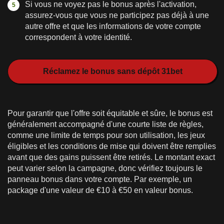
Si vous ne voyez pas le bonus après l'activation,
assurez-vous que vous ne participez pas déjà à une
autre offre et que les informations de votre compte
correspondent à votre identité.
Réclamez le bonus sans dépôt 31bet
Pour garantir que l'offre soit équitable et sûre, le bonus est
généralement accompagné d'une courte liste de règles,
comme une limite de temps pour son utilisation, les jeux
éligibles et les conditions de mise qui doivent être remplies
avant que des gains puissent être retirés. Le montant exact
peut varier selon la campagne, donc vérifiez toujours le
panneau bonus dans votre compte. Par exemple, un
package d'une valeur de €10 à €50 en valeur bonus.