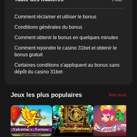
Comment réclamer et utiliser le bonus
Conditions générales du bonus
Comment obtenir le bonus en quelques minutes
Comment rejoindre le casino 31bet et obtenir le
bonus gratuit
Certaines conditions s'appliquent au bonus sans
dépôt du casino 31bet
Jeux compatibles avec le bonus gratuit 31bet
Bonus de premier dépôt et offres de
Jeux les plus populaires
Voir tout
rechargement de 31bet
Conseils pour obtenir les bonus de dépôt et de
rechargement
Codes promotionnels, tours gratuits et
promotions en cours chez 31bet