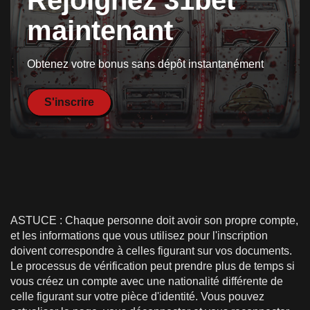
Rejoignez 31bet
maintenant
Obtenez votre bonus sans dépôt instantanément
S'inscrire
ASTUCE : Chaque personne doit avoir son propre compte,
et les informations que vous utilisez pour l'inscription
doivent correspondre à celles figurant sur vos documents.
Le processus de vérification peut prendre plus de temps si
vous créez un compte avec une nationalité différente de
celle figurant sur votre pièce d'identité. Vous pouvez