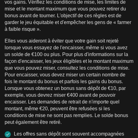
vos gains. Vérifiez les conditions de mise, les limites de
mise et le montant maximum que vous pouvez retirer du
bonus avant de tourner. L'objectif de ces règles est de
garder le jeu équitable et d'empêcher les gens de « farmer
à faible risque ».
Elles vous aideront à éviter que votre gain soit rejeté
lorsque vous essayez de l'encaisser, même si vous avez
un solde de €100 ou plus. Pour plus d'informations sur la
façon d'encaisser, les jeux éligibles et le montant maximum
que vous pouvez miser, consultez les conditions de mise.
Pour encaisser, vous devez miser un certain nombre de
fois le montant du bonus et parfois les gains du bonus.
Lorsque vous obtenez un bonus sans dépôt de €10, par
exemple, vous devrez miser €400 avant de pouvoir
encaisser. Les demandes de retrait de n'importe quel
montant, même €20, peuvent être refusées si les
conditions de mise ne sont pas remplies. Le solde bonus
peut également être retiré.
Les offres sans dépôt sont souvent accompagnées