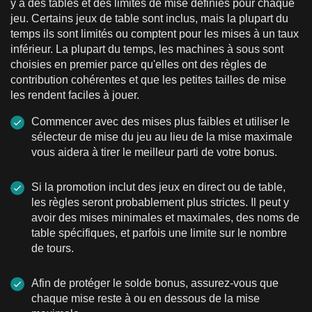
y a des tables et des limites de mise définies pour chaque
jeu. Certains jeux de table sont inclus, mais la plupart du
temps ils sont limités ou comptent pour les mises à un taux
inférieur. La plupart du temps, les machines à sous sont
choisies en premier parce qu'elles ont des règles de
contribution cohérentes et que les petites tailles de mise
les rendent faciles à jouer.
Commencer avec des mises plus faibles et utiliser le
sélecteur de mise du jeu au lieu de la mise maximale
vous aidera à tirer le meilleur parti de votre bonus.
Si la promotion inclut des jeux en direct ou de table,
les règles seront probablement plus strictes. Il peut y
avoir des mises minimales et maximales, des noms de
table spécifiques, et parfois une limite sur le nombre
de tours.
Afin de protéger le solde bonus, assurez-vous que
chaque mise reste à ou en dessous de la mise