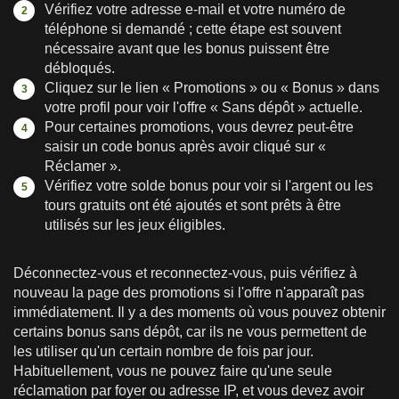
Vérifiez votre adresse e-mail et votre numéro de
téléphone si demandé ; cette étape est souvent
nécessaire avant que les bonus puissent être
débloqués.
Cliquez sur le lien « Promotions » ou « Bonus » dans
votre profil pour voir l'offre « Sans dépôt » actuelle.
Pour certaines promotions, vous devrez peut-être
saisir un code bonus après avoir cliqué sur «
Réclamer ».
Vérifiez votre solde bonus pour voir si l'argent ou les
tours gratuits ont été ajoutés et sont prêts à être
utilisés sur les jeux éligibles.
Déconnectez-vous et reconnectez-vous, puis vérifiez à
nouveau la page des promotions si l'offre n'apparaît pas
immédiatement. Il y a des moments où vous pouvez obtenir
certains bonus sans dépôt, car ils ne vous permettent de
les utiliser qu'un certain nombre de fois par jour.
Habituellement, vous ne pouvez faire qu'une seule
réclamation par foyer ou adresse IP, et vous devez avoir