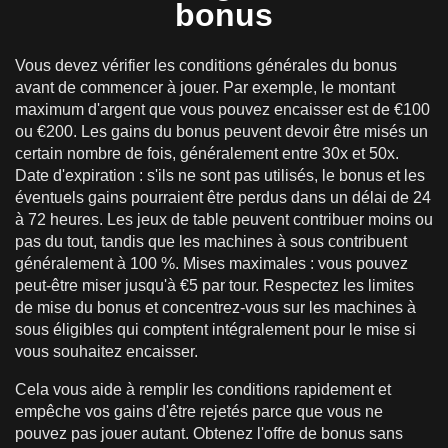
bonus
Vous devez vérifier les conditions générales du bonus
avant de commencer à jouer. Par exemple, le montant
maximum d'argent que vous pouvez encaisser est de €100
ou €200. Les gains du bonus peuvent devoir être misés un
certain nombre de fois, généralement entre 30x et 50x.
Date d'expiration : s'ils ne sont pas utilisés, le bonus et les
éventuels gains pourraient être perdus dans un délai de 24
à 72 heures. Les jeux de table peuvent contribuer moins ou
pas du tout, tandis que les machines à sous contribuent
généralement à 100 %. Mises maximales : vous pouvez
peut-être miser jusqu'à €5 par tour. Respectez les limites
de mise du bonus et concentrez-vous sur les machines à
sous éligibles qui comptent intégralement pour le mise si
vous souhaitez encaisser.
Cela vous aide à remplir les conditions rapidement et
empêche vos gains d'être rejetés parce que vous ne
pouvez pas jouer autant. Obtenez l'offre de bonus sans