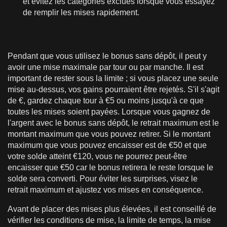
et évitez les catégories exclues lorsque vous essayez
de remplir les mises rapidement.
Pendant que vous utilisez le bonus sans dépôt, il peut y
avoir une mise maximale par tour ou par manche. Il est
important de rester sous la limite ; si vous placez une seule
mise au-dessus, vos gains pourraient être rejetés. S'il s'agit
de €, gardez chaque tour à €5 ou moins jusqu'à ce que
toutes les mises soient payées. Lorsque vous gagnez de
l'argent avec le bonus sans dépôt, le retrait maximum est le
montant maximum que vous pouvez retirer. Si le montant
maximum que vous pouvez encaisser est de €50 et que
votre solde atteint €120, vous ne pourrez peut-être
encaisser que €50 car le bonus retirera le reste lorsque le
solde sera converti. Pour éviter les surprises, visez le
retrait maximum et ajustez vos mises en conséquence.
Avant de placer des mises plus élevées, il est conseillé de
vérifier les conditions de mise, la limite de temps, la mise