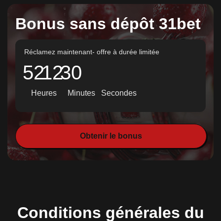
Bonus sans dépôt 31bet
Réclamez maintenant- offre à durée limitée
52
12
28
Heures
Minutes
Secondes
Obtenir le bonus
Conditions générales du