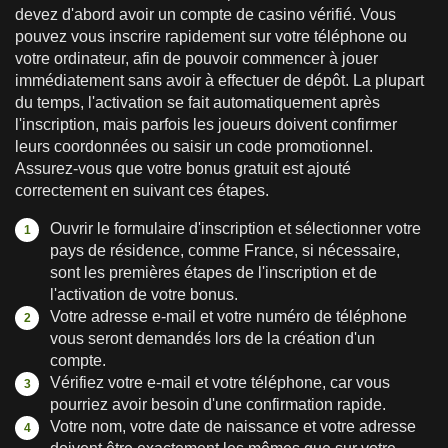
devez d'abord avoir un compte de casino vérifié. Vous
pouvez vous inscrire rapidement sur votre téléphone ou
votre ordinateur, afin de pouvoir commencer à jouer
immédiatement sans avoir à effectuer de dépôt. La plupart
du temps, l'activation se fait automatiquement après
l'inscription, mais parfois les joueurs doivent confirmer
leurs coordonnées ou saisir un code promotionnel.
Assurez-vous que votre bonus gratuit est ajouté
correctement en suivant ces étapes.
Ouvrir le formulaire d'inscription et sélectionner votre
pays de résidence, comme France, si nécessaire,
sont les premières étapes de l'inscription et de
l'activation de votre bonus.
Votre adresse e-mail et votre numéro de téléphone
vous seront demandés lors de la création d'un
compte.
Vérifiez votre e-mail et votre téléphone, car vous
pourriez avoir besoin d'une confirmation rapide.
Votre nom, votre date de naissance et votre adresse