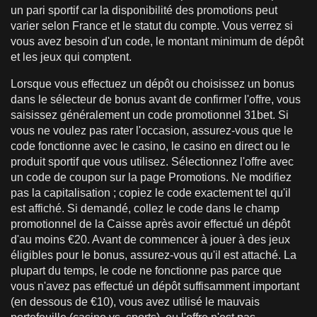
un pari sportif car la disponibilité des promotions peut
varier selon France et le statut du compte. Vous verrez si
vous avez besoin d'un code, le montant minimum de dépôt
et les jeux qui comptent.
Lorsque vous effectuez un dépôt ou choisissez un bonus
dans le sélecteur de bonus avant de confirmer l'offre, vous
saisissez généralement un code promotionnel 31bet. Si
vous ne voulez pas rater l'occasion, assurez-vous que le
code fonctionne avec le casino, le casino en direct ou le
produit sportif que vous utilisez. Sélectionnez l'offre avec
un code de coupon sur la page Promotions. Ne modifiez
pas la capitalisation ; copiez le code exactement tel qu'il
est affiché. Si demandé, collez le code dans le champ
promotionnel de la Caisse après avoir effectué un dépôt
d'au moins €20. Avant de commencer à jouer à des jeux
éligibles pour le bonus, assurez-vous qu'il est attaché. La
plupart du temps, le code ne fonctionne pas parce que
vous n'avez pas effectué un dépôt suffisamment important
(en dessous de €10), vous avez utilisé le mauvais