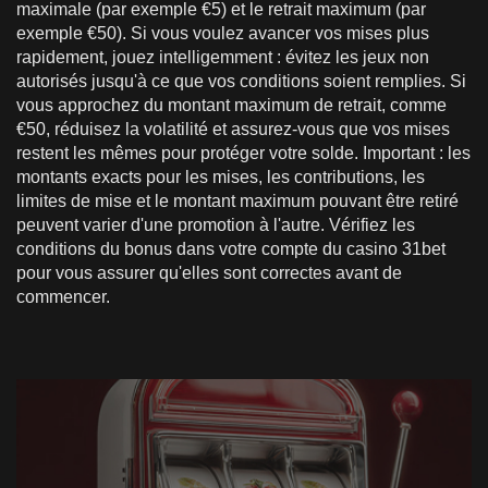
maximale (par exemple €5) et le retrait maximum (par
exemple €50). Si vous voulez avancer vos mises plus
rapidement, jouez intelligemment : évitez les jeux non
autorisés jusqu'à ce que vos conditions soient remplies. Si
vous approchez du montant maximum de retrait, comme
€50, réduisez la volatilité et assurez-vous que vos mises
restent les mêmes pour protéger votre solde. Important : les
montants exacts pour les mises, les contributions, les
limites de mise et le montant maximum pouvant être retiré
peuvent varier d'une promotion à l'autre. Vérifiez les
conditions du bonus dans votre compte du casino 31bet
pour vous assurer qu'elles sont correctes avant de
commencer.