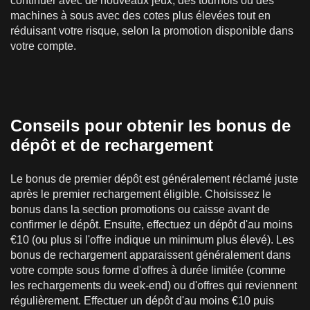
continuer avec de nouveaux jeux, des tournois ou des
machines à sous avec des cotes plus élevées tout en
réduisant votre risque, selon la promotion disponible dans
votre compte.
Conseils pour obtenir les bonus de
dépôt et de rechargement
Le bonus de premier dépôt est généralement réclamé juste
après le premier rechargement éligible. Choisissez le
bonus dans la section promotions ou caisse avant de
confirmer le dépôt. Ensuite, effectuez un dépôt d'au moins
€10 (ou plus si l'offre indique un minimum plus élevé). Les
bonus de rechargement apparaissent généralement dans
votre compte sous forme d'offres à durée limitée (comme
les rechargements du week-end) ou d'offres qui reviennent
régulièrement. Effectuer un dépôt d'au moins €10 puis