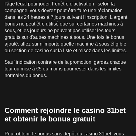
l'âge légal pour jouer. Fenêtre d'activation : selon la
campagne, vous devrez peut-être faire une réclamation
dans les 24 heures à 7 jours suivant l'inscription. L'argent
bonus ne peut être utilisé que sur certaines machines à
sous, et les joueurs ne peuvent pas utiliser les tours
gratuits sur d'autres machines à sous. Une fois le bonus
ajouté, allez sur n'importe quelle machine à sous éligible
ou section de casino sur la liste et misez dans les limites.
Sauf indication contraire de la promotion, gardez chaque
tour ou mise à €5 ou moins pour rester dans les limites
normales du bonus.
Comment rejoindre le casino 31bet
et obtenir le bonus gratuit
Pour obtenir le bonus sans dépôt du casino 31bet, vous